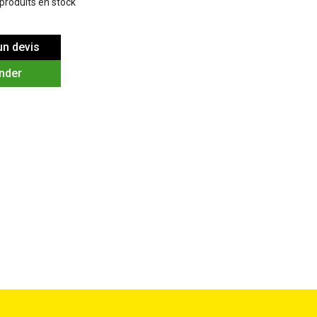
 produits en stock
n devis
nder