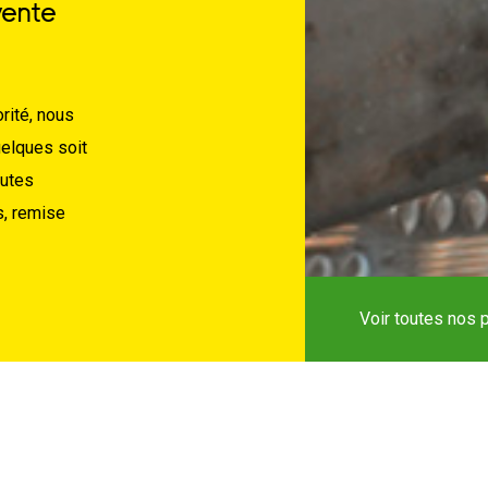
vente
rité, nous
uelques soit
outes
s, remise
Voir toutes nos