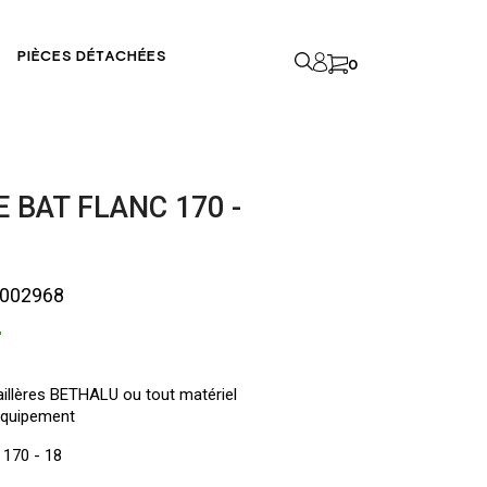
PIÈCES DÉTACHÉES
0
 BAT FLANC 170 -
A002968
T
aillères BETHALU ou tout matériel
équipement
 170 - 18