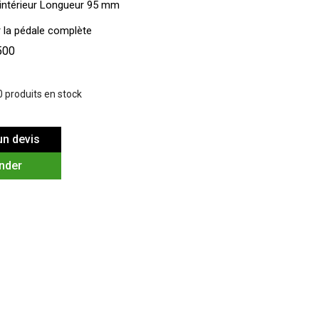
intérieur Longueur 95 mm
la pédale complète
500
0 produits en stock
n devis
nder