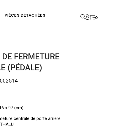
PIÈCES DÉTACHÉES
0
 DE FERMETURE
E (PÉDALE)
A002514
T
16 x 97 (cm)
eture centrale de porte arrière
BETHALU.